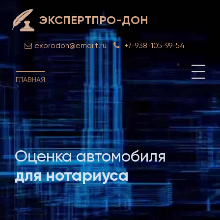
ЭКСПЕРТПРО-ДОН
exprodon@emailt.ru
+7-938-105-99-54
ГЛАВНАЯ
Оценка автомобиля
Оце
для нотариуса
нот